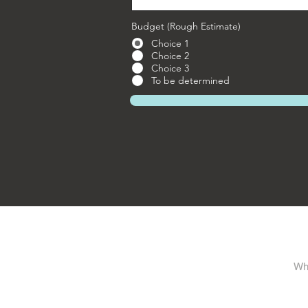
Budget (Rough Estimate)
Choice 1
Choice 2
Choice 3
To be determined
Whi