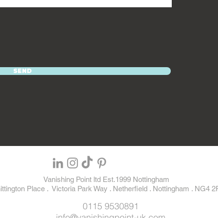
SEND
Vanishing Point ltd Est.1999 Nottingham
ttington Place . Victoria Park Way . Netherfield . Nottingham . NG4 2
0115 9530891
info@vanishingpoint-uk.com