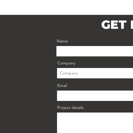
GET 
Name
Company
Email
Project details