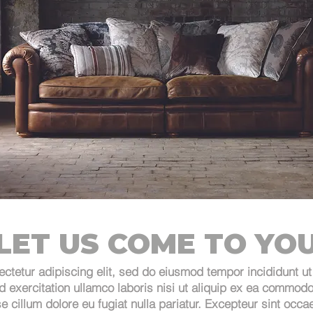
LET US COME TO YO
ctetur adipiscing elit, sed do eiusmod tempor incididunt ut
 exercitation ullamco laboris nisi ut aliquip ex ea commodo 
se cillum dolore eu fugiat nulla pariatur. Excepteur sint occa